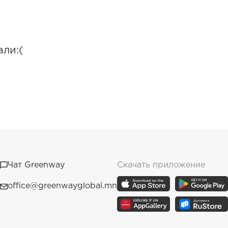
али:(
Чат Greenway
Скачать приложение
office@greenwayglobal.mn